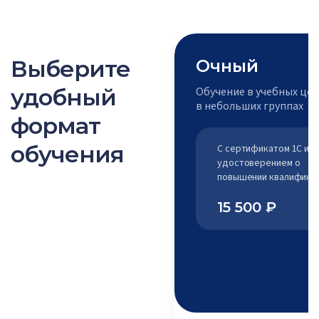
Выберите
Очный
удобный
Обучение в учебных це
в небольших группах
формат
обучения
C сертификатом 1С и
удостоверением о
повышении квалифика
15 500 ₽