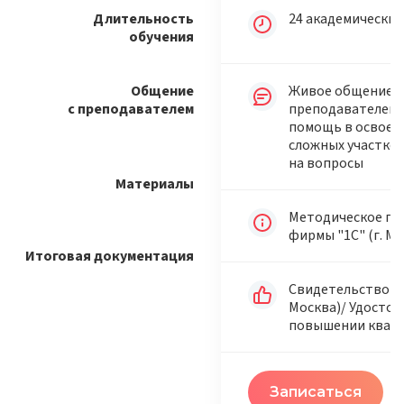
Длительность
24 академических
обучения
Общение
Живое общение с
с преподавателем
преподавателем в
помощь в освоен
сложных участков
на вопросы
Материалы
Методическое по
фирмы "1С" (г. Мо
Итоговая документация
Свидетельство "1С
Москва)/ Удостов
повышении квал
Записаться